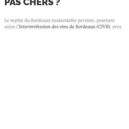
PAS CHERS ?
Le mythe du Bordeaux inabordable persiste, pourtant
selon l’
Interprofession des vins de Bordeaux (CIVB)
, près
de 80 % des vins produits dans la région se vendent entre
5 et 20 euros départ propriété (source :
bordeaux.com
).
Cette diversité tarifaire est en partie liée à l’étendue
géographique de l’appellation, à la variété des terroirs et
à la grande place accordée aux petits producteurs.
Les Bordeaux rouges à petit prix sont de formidables
compagnons pour les dégustations du quotidien, les repas
entre amis ou comme base de cave pour initier un bel
horizon de garde. L’essentiel est de savoir où chercher et
comment repérer les vrais bons plans.
LES CRITÈRES DE
SÉLECTION : ÉTHIQUE ET